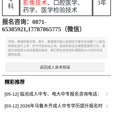
影像技术
、口腔医学、
3
年
科
药学、医学检验技术
报名咨询：0871-
65385921,17787865775（微信
）
声明：频道所载文章、图片、数据等内容以及相关文章评论纯属个人观点
和网友自行上传，并不代表本站立场。如发现有违法课程或侵权行为，请
留言或直接与本站管理员联系，我们将在收到您的课程后24小时内作出
删除处理。
返回成人高考频道
精彩推荐
[05-12]
临沧成人中专、电大中专报名咨询电话：
133 1252 470
[03-12]
2026年乌鲁木齐成人中专学历提升报名时