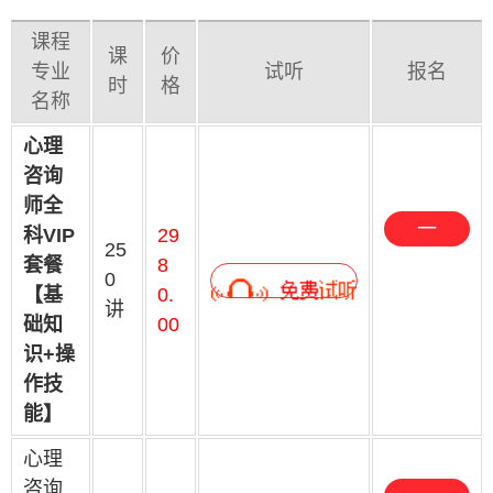
课程
课
价
专业
试听
报名
时
格
名称
心理
咨询
师全
一
科VIP
29
25
键
套餐
8
0
【基
0.
预
讲
础知
00
约
识+操
作技
能】
心理
咨询