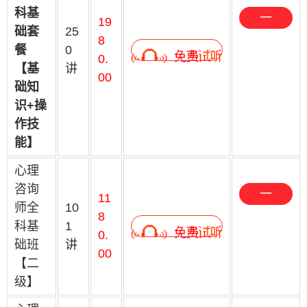
科基
一
19
础套
25
键
8
餐
0
0.
预
【基
讲
00
约
础知
识+操
作技
能】
心理
咨询
一
11
师全
10
键
8
科基
1
0.
预
础班
讲
00
约
【二
级】