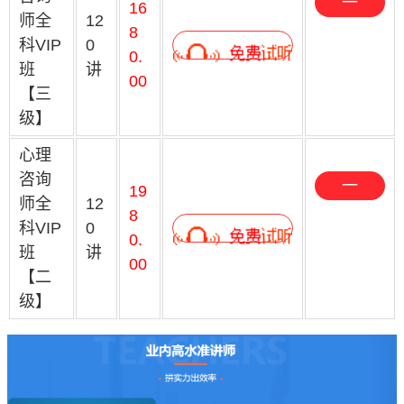
一
16
师全
12
键
8
科VIP
0
0.
预
班
讲
00
约
【三
级】
心理
咨询
一
19
师全
12
键
8
科VIP
0
0.
预
班
讲
00
约
【二
级】