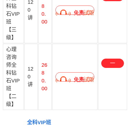
12
键
科钻
8
0
石VIP
0.
预
讲
班
00
约
【三
级】
心理
咨询
一
师全
26
12
键
科钻
8
0
石VIP
0.
预
讲
班
00
约
【二
级】
全科VIP班