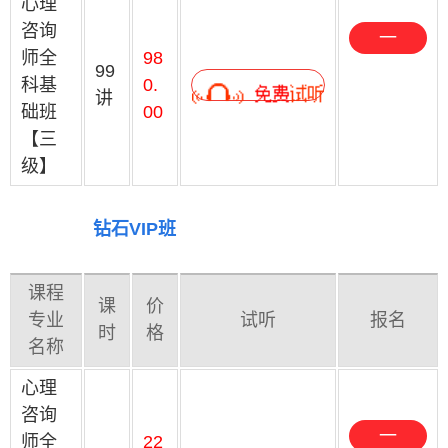
心理
咨询
一
师全
98
键
99
科基
0.
讲
预
础班
00
约
【三
级】
钻石VIP班
课程
课
价
专业
试听
报名
时
格
名称
心理
咨询
一
师全
22