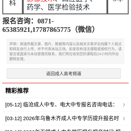
科
药学、医学检验技术
报名咨询：0871-
65385921,17787865775（微信
）
声明：频道所载文章、图片、数据等内容以及相关文章评论纯属个人观点
和网友自行上传，并不代表本站立场。如发现有违法课程或侵权行为，请
留言或直接与本站管理员联系，我们将在收到您的课程后24小时内作出
删除处理。
返回成人高考频道
精彩推荐
[05-12]
临沧成人中专、电大中专报名咨询电话：
133 1252 470
[03-12]
2026年乌鲁木齐成人中专学历提升报名时