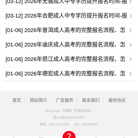
间-报名条件
[03-12]
2026年无锡成人中专学历提升报名时间-报
名条件
[03-12]
2026年合肥成人中专学历提升报名时间-报
名条件
[01-06]
2026年普洱成人高考的完整报名流程、怎
么报名
[01-06]
2026年迪庆成人高考的完整报名流程、怎
么报名
[01-06]
2026年怒江成人高考的完整报名流程、怎
么报名
[01-06]
2026年德宏成人高考的完整报名流程、怎
么报名
|
|
|
|
首页
网站简介
广告服务
联系我们
服务协议
©Copyright 学课网（学课培训网）
滇ICP备14002245号-2
电话：
400-013-5099
QQ：
846598293