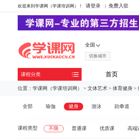
请登录
免费入驻
欢迎来到学课网（学课培训网）！
|
全国
切换城市
首页
课程分类
位置：
学课网（学课培训网）
>
文体艺术
>
体育健身
>
全部
瑜伽
健身
游泳
跆拳道
课程类型
不限
普通课
优质课
高端